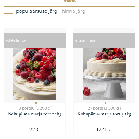
Reset
populaarsuse järgi
hinna järgi
ettetellimisel
ettetellimisel
18 portsu (2 200 g.)
27 ports (3 500 g.)
Kohupiima-marja tort 2.2kg
Kohupiima-marja tort 3.5kg
77 €
122.1 €