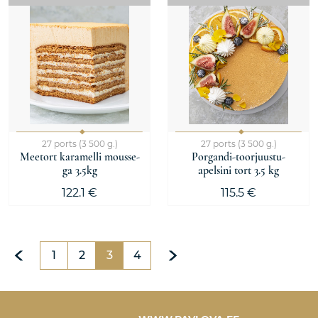
27 ports (3 500 g.)
27 ports (3 500 g.)
Meetort karamelli mousse-
Porgandi-toorjuustu-
ga 3.5kg
apelsini tort 3.5 kg
122.1 €
115.5 €
1
2
3
4