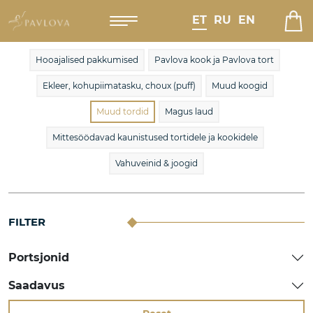
ET
RU
EN
Hooajalised pakkumised
Pavlova kook ja Pavlova tort
Ekleer, kohupiimatasku, choux (puff)
Muud koogid
Muud tordid
Magus laud
Mittesöödavad kaunistused tortidele ja kookidele
Vahuveinid & joogid
FILTER
Portsjonid
Saadavus