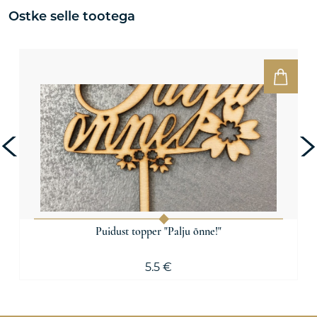
Ostke selle tootega
Puidust topper "Palju õnne!"
5.5 €