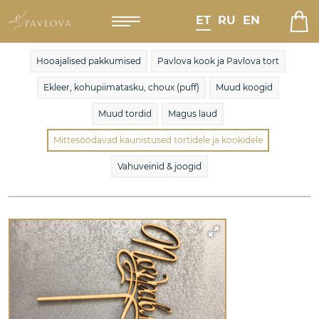
ET
RU
EN
Hooajalised pakkumised
Pavlova kook ja Pavlova tort
Ekleer, kohupiimatasku, choux (puff)
Muud koogid
Muud tordid
Magus laud
Mittesöödavad kaunistused tortidele ja kookidele
Vahuveinid & joogid