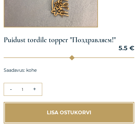
Puidust tordile topper "Поздравляем!"
5.5
€
Saadavus: kohe
-
+
LISA OSTUKORVI