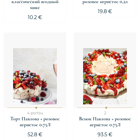
классический ягодный
розовое игристое 0,2л
микс
19.8 €
10.2 €
4 portsu
2
Торт Павлова + розовое
Венок Павлова + розовое
игристое 0.75Л
игристое 0.75Л
52.8 €
93.5 €