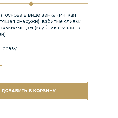
я основа в виде венка (мягкая
стящая снаружи), взбитые сливки
 свежие ягоды (клубника, малина,
ви)
: сразу
ДОБАВИТЬ В КОРЗИНУ