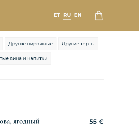
ET
RU
EN
Другие пирожные
Другие торты
тые вина и напитки
ова, ягодный
55
€