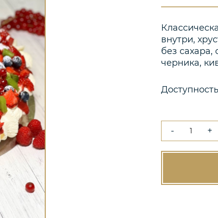
Классическа
внутри, хру
без сахара,
черника, ки
Доступность
-
+